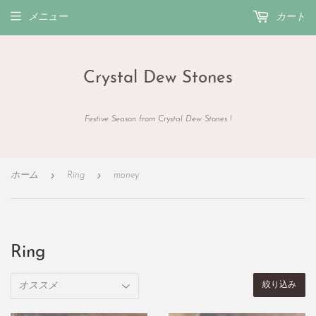
メニュー
カート
Crystal Dew Stones
Festive Season from Crystal Dew Stones !
›
›
ホーム
Ring
money
Ring
絞り込み