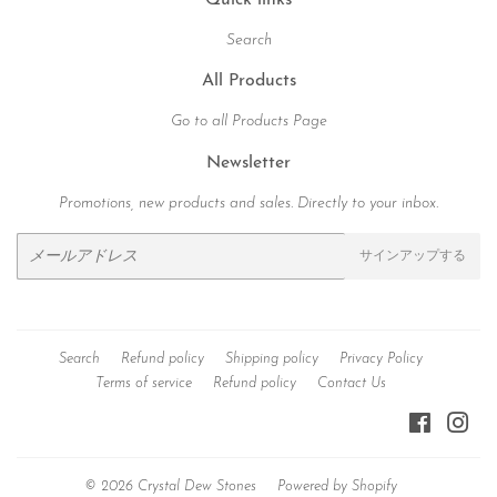
Quick links
Search
All Products
Go to all Products Page
Newsletter
Promotions, new products and sales. Directly to your inbox.
メ
サインアップする
ー
ル
ア
ド
Search
Refund policy
Shipping policy
Privacy Policy
レ
Terms of service
Refund policy
Contact Us
ス
Facebook
Ins
© 2026
Crystal Dew Stones
Powered by Shopify